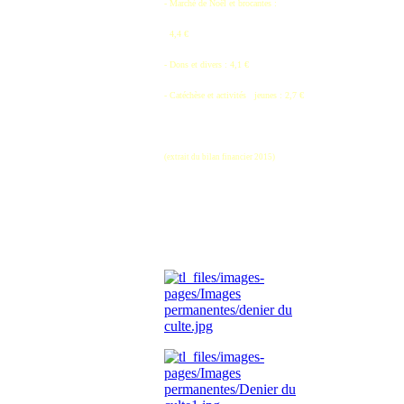
- Marché de Noël et brocantes :
4,4 €
- Dons et divers : 4,1 €
- Catéchèse et activités
jeunes : 2,7 €
(extrait du bilan financier 2015)