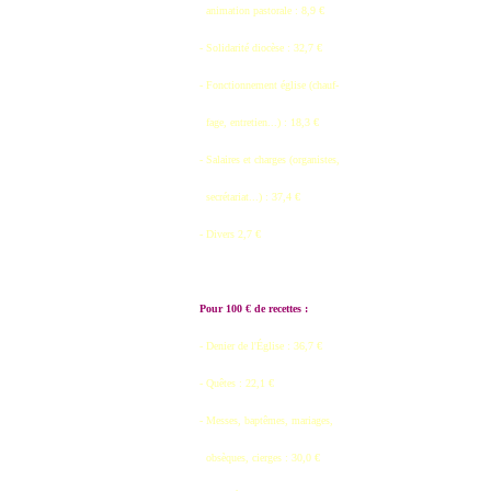
animation pastorale : 8,9 €
- Solidarité diocèse : 32,7 €
- Fonctionnement église (chauf-
fage, entretien...) : 18,3 €
- Salaires et charges (organistes,
secrétariat...) : 37,4 €
- Divers 2,7 €
Pour 100 € de recettes :
- Denier de l'Église : 36,7 €
- Quêtes : 22,1 €
- Messes, baptêmes, mariages,
obsèques, cierges : 30,0 €