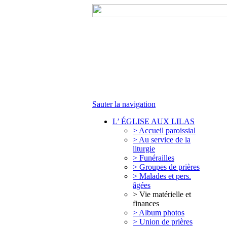
Sauter la navigation
L’ ÉGLISE AUX LILAS
> Accueil paroissial
> Au service de la
liturgie
> Funérailles
> Groupes de prières
> Malades et pers.
âgées
> Vie matérielle et
finances
> Album photos
> Union de prières