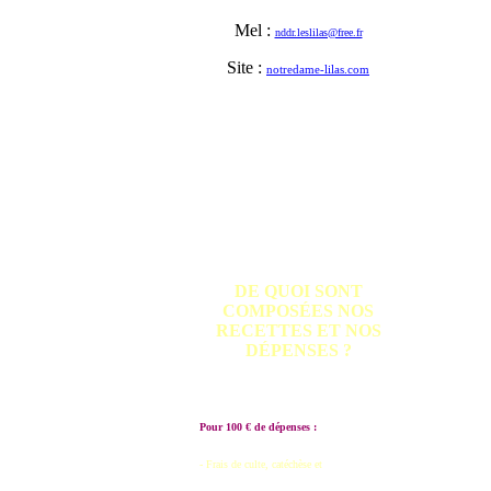
Mel :
nddr.leslilas@free.fr
Site :
notredame-lilas.com
DE QUOI SONT
COMPOSÉES NOS
RECETTES ET NOS
DÉPENSES ?
Pour 100 € de dépenses :
- Frais de culte, catéchèse et