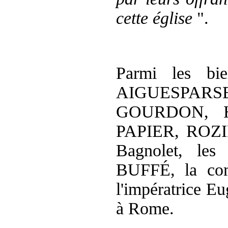
cette église
".
Parmi les bie
AIGUESPARSE
GOURDON, H
PAPIER, ROZ
Bagnolet, le
BUFFÉ, la co
l'impératrice
Eug
à Rome.